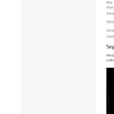
Max.
doje
Stou
Výba
Záru
Odol
Seg
Hled
volb