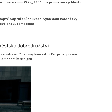
rií, zatížením 75 kg, 25 °C, při průměrné rychlosti
vojíté odpružení aplikace, vyhledání koloběžky
ktové pneu, tempomat
městská dobrodružství
i za zábavou
? Segway Ninebot F3 Pro je tou pravou
m a moderním designu.