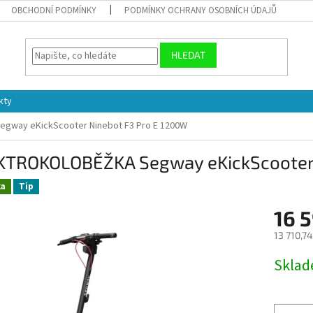
OBCHODNÍ PODMÍNKY
PODMÍNKY OCHRANY OSOBNÍCH ÚDAJŮ
HLEDAT
kty
way eKickScooter Ninebot F3 Pro E 1200W
KTROKOLOBĚŽKA Segway eKickScooter 
ka
Tip
16 
13 710,7
Měrná
Skla
cena: