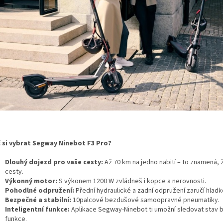
 si vybrat Segway Ninebot F3 Pro?
Dlouhý dojezd pro vaše cesty:
Až 70 km na jedno nabití – to znamená,
cesty.
Výkonný motor:
S výkonem 1200 W zvládneš i kopce a nerovnosti.
Pohodlné odpružení:
Přední hydraulické a zadní odpružení zaručí hladk
Bezpečné a stabilní:
10palcové bezdušové samoopravné pneumatiky.
Inteligentní funkce:
Aplikace Segway-Ninebot ti umožní sledovat stav bat
funkce.