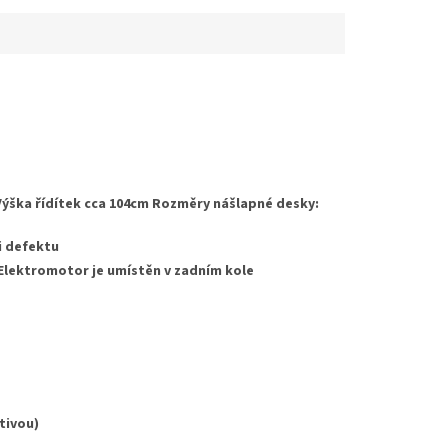
 Výška řídítek cca 104cm Rozměry nášlapné desky:
i defektu
 Elektromotor je umístěn v zadním kole
tivou)