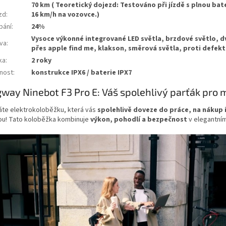
70 km ( Teoretický dojezd: Testováno při jízdě s plnou bate
zd
:
16 km/h na vozovce.)
pání
:
24%
Vysoce výkonné integrované LED světla, brzdové světlo, d
va
:
přes apple find me, klakson, směrová světla, proti defe
ka
:
2 roky
nost
:
konstrukce IPX6 / baterie IPX7
way Ninebot F3 Pro E: Váš spolehlivý parťák pro 
áte elektrokoloběžku, která vás
spolehlivě doveze do práce, na nákup 
ou! Tato koloběžka kombinuje
výkon, pohodlí a bezpečnost
v elegantní