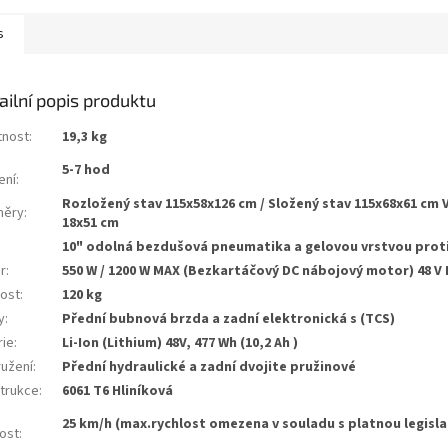
s
ailní popis produktu
nost
:
19,3 kg
a
5-7 hod
ení
:
Rozložený stav 115x58x126 cm / Složený stav 115x68x61 cm
měry
:
18x51 cm
10" odolná bezdušová pneumatika a gelovou vrstvou prot
r
:
550 W / 1200 W MAX (Bezkartáčový DC nábojový motor) 48 V
ost
:
120 kg
y
:
Přední bubnová brzda a zadní elektronická s (TCS)
rie
:
Li-Ion (Lithium) 48V, 477 Wh (10,2 Ah )
užení
:
Přední hydraulické a zadní dvojite pružinové
trukce
:
6061 T6 Hliníková
25 km/h (max.rychlost omezena v souladu s platnou legisla
lost
: