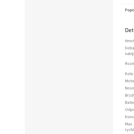
Popi
Det
Hmot
Dob
nabíj
Roz
Kola
:
Moto
Nosn
Brzd
Bate
Odpr
Kons
Max.
rych