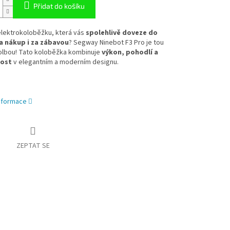
Přidat do košíku
elektrokoloběžku, která vás
spolehlivě doveze do
a nákup i za zábavou
? Segway Ninebot F3 Pro je tou
olbou! Tato koloběžka kombinuje
výkon, pohodlí a
ost
v elegantním a moderním designu.
informace
ZEPTAT SE