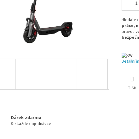
Hledáte 
práce, n
pravou v
bezpečn
Detailní 
TISK
Dárek zdarma
Ke každé objednávce